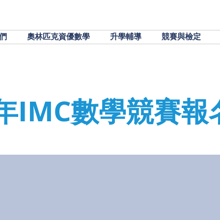
們
奧林匹克資優數學
升學輔導
競賽與檢定
2年IMC數學競賽報